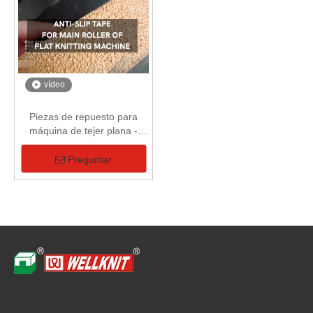
vídeo
Piezas de repuesto para
máquina de tejer plana -
Cinta antideslizante de rodillo
principal
Preguntar