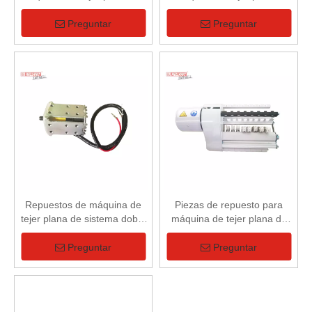
doble sistema - Detector de
Manguitos de goma para
agujas
rodillo de posición alta
Preguntar
Preguntar
Repuestos de máquina de
Piezas de repuesto para
tejer plana de sistema doble
máquina de tejer plana de
de sistema simple -
doble sistema - Motor
Solenoide de transferencia
portahilos
Preguntar
Preguntar