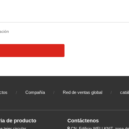
ctos
Compañía
Red de ventas global
catá
/
/
/
ia de producto
Contáctenos
 tejer circular
CN: Edificio WELLKNIT, zona d
