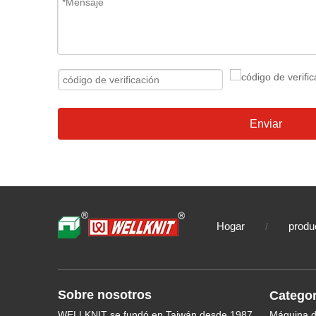
Enviar
Hogar
produ
/
Sobre nosotros
Categor
WELLKNIT se fundó en Taiwán desde 1987,
Máquina de