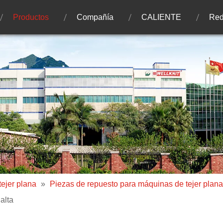
Productos
Compañía
CALIENTE
Red
ejer plana
»
Piezas de repuesto para máquinas de tejer plan
alta