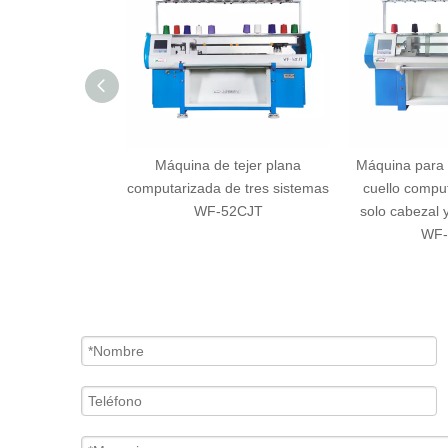
 tejer plana
Máquina de tejer plana
Máquina para 
ada de doble
computarizada de tres sistemas
cuello compu
 WF-52CJD
WF-52CJT
solo cabezal 
WF-