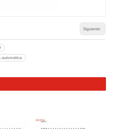
Siguiente:
D
a automática