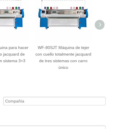
ina para hacer
WF-80SJT Máquina de tejer
WF-80CJKD Máq
lo jacquard de
con cuello totalmente jacquard
plana comput
on sistema 3+3
de tres sistemas con carro
sistem
único