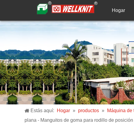
Hogar
Estás aquí:
Hogar
»
productos
»
Máquina de t
plana - Manguitos de goma para rodillo de posición 