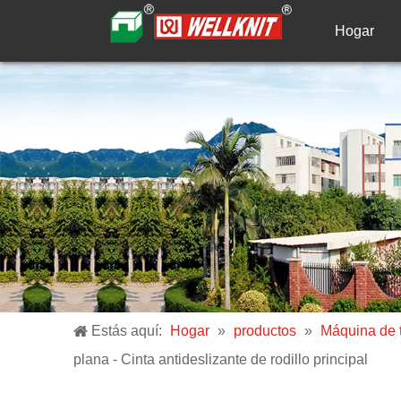
Hogar
Estás aquí:
Hogar
»
productos
»
Máquina de t
plana - Cinta antideslizante de rodillo principal