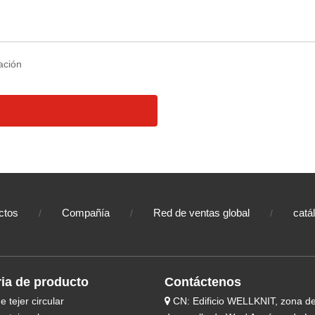
ctos
Compañía
Red de ventas global
catá
/
/
/
ia de producto
Contáctenos
 tejer circular
CN: Edificio WELLKNIT, zona d
