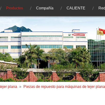
Productos
Compañía
CALIENTE
Red
ejer plana
»
Piezas de repuesto para máquinas de tejer plan