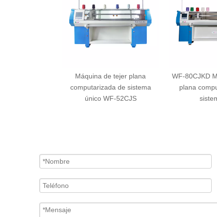
Máquina de tejer plana
WF-80CJKD Má
computarizada de sistema
plana compu
único WF-52CJS
siste