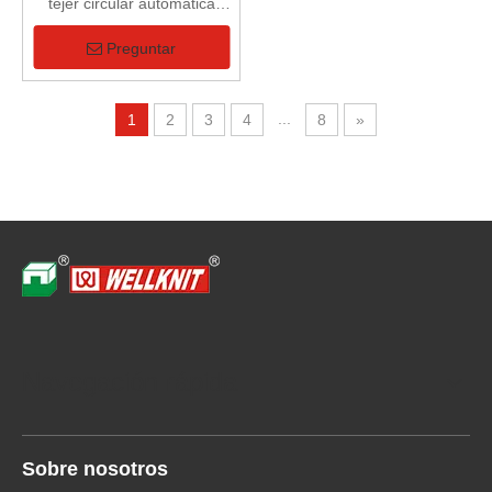
tejer circular automática
doble computarizada
profesional de alta calidad
Preguntar
...
1
2
3
4
8
»
Navegación rápida
Sobre nosotros