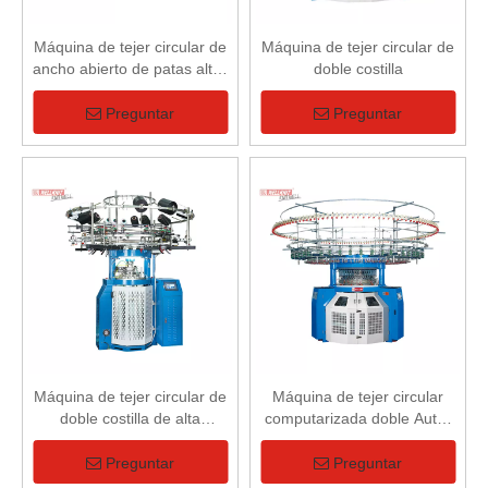
Máquina de tejer circular de
Máquina de tejer circular de
ancho abierto de patas altas
doble costilla
de pila vertical doble
(Máquina de pila de corte)
Preguntar
Preguntar
Máquina de tejer circular de
Máquina de tejer circular
doble costilla de alta
computarizada doble Auto-
velocidad para tamaño de
striper
cuerpo
Preguntar
Preguntar