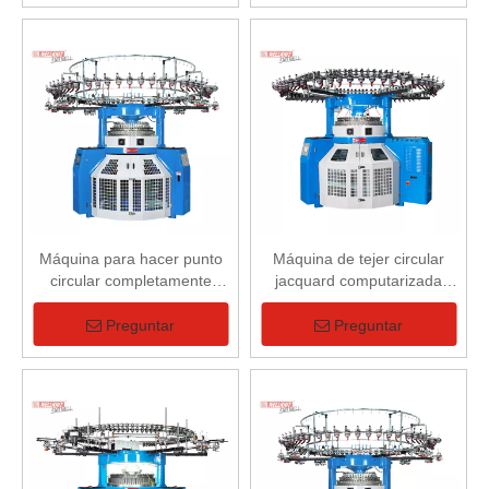
Máquina para hacer punto
Máquina de tejer circular
circular completamente
jacquard computarizada
computarizada doble del
doble
telar jacquar de la manera
Preguntar
Preguntar
tres de la función