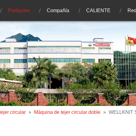
Productos
Compañía
CALIENTE
Red
ejer circular
»
Máquina de tejer circular doble
»
WELLKNIT SC