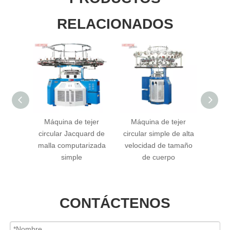
RELACIONADOS
ejer
Máquina de tejer
Máquina de tejer
Máqu
ard de
circular Jacquard de
circular simple de alta
punto 
simple
malla computarizada
velocidad de tamaño
interio
(Terry)
simple
de cuerpo
jacqua
al
CONTÁCTENOS