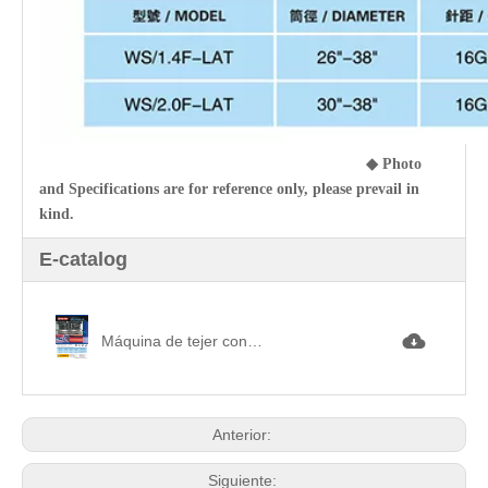
◆
Photo
and Specifications are for reference only, please prevail in
kind.
E-catalog
Máquina de tejer con trazador de líneas automático de tipo vertical único 單面自動變色機.jpg
Anterior:
Siguiente: