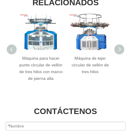
RELACIONADOS
ejer
Máquina para hacer
Máquina de tejer
Máqu
oble
punto circular de vellón
circular de vellón de
pu
de tres hilos con marco
tres hilos
compu
de pierna alta
Te
CONTÁCTENOS