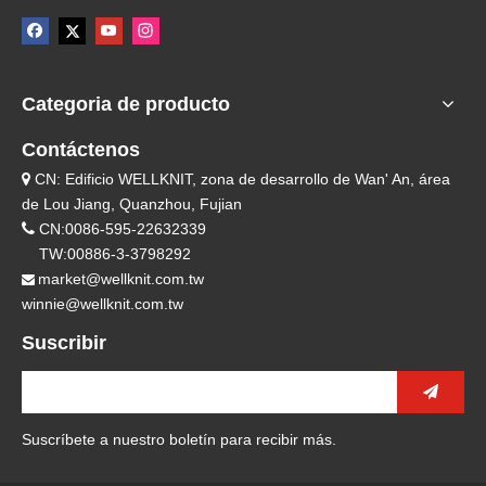
Categoria de producto
Contáctenos
CN: Edificio WELLKNIT, zona de desarrollo de Wan' An, área

de Lou Jiang, Quanzhou, Fujian

CN:0086-595-22632339
TW:00886-3-3798292
market@wellknit.com.tw

winnie@wellknit.com.tw
Suscribir
Suscríbete a nuestro boletín para recibir más.