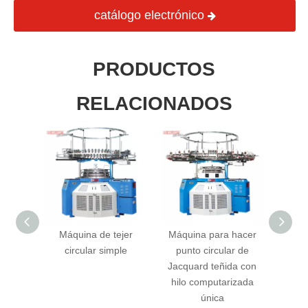
catálogo electrónico
PRODUCTOS
RELACIONADOS
ejer
Máquina de tejer
Máquina para hacer
Máq
ard de
circular simple
punto circular de
circ
simple
Jacquard teñida con
estru
(Terry)
hilo computarizada
p
única