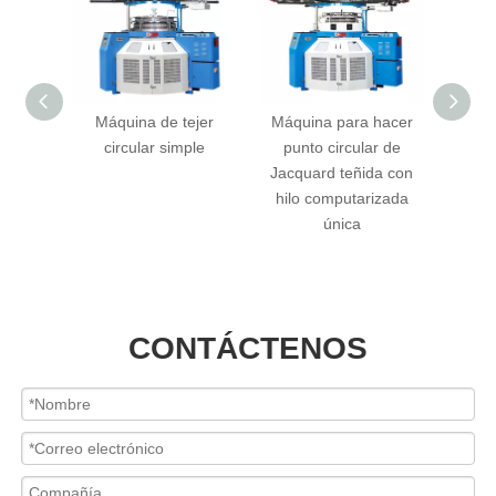
ejer
Máquina de tejer
Máquina para hacer
Máq
ard de
circular simple
punto circular de
circ
simple
Jacquard teñida con
estru
(Terry)
hilo computarizada
p
única
CONTÁCTENOS