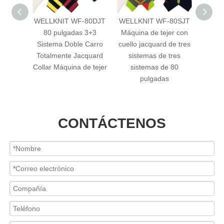
LLKNIT WF-80DJT
WELLKNIT WF-80SJT
WELLKNIT WF-
80 pulgadas 3+3
Máquina de tejer con
80CJKD Máquina d
stema Doble Carro
cuello jacquard de tres
tejer plana
talmente Jacquard
sistemas de tres
computarizada con
lar Máquina de tejer
sistemas de 80
sistema 1+1 de 80
pulgadas
pulgadas
CONTÁCTENOS