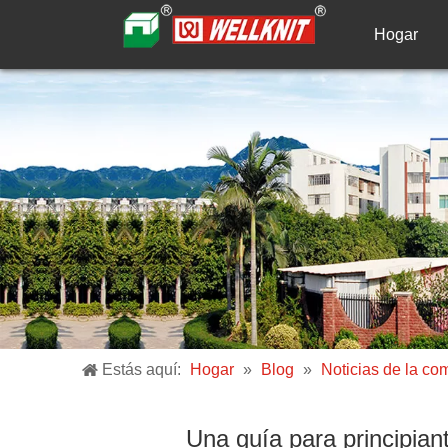
Hogar
Estás aquí:
Hogar
»
Blog
»
Noticias de la co
Una guía para principiant