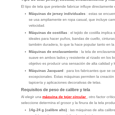
El tipo de tela que pretende fabricar influye directamente e
Máquinas de jersey individuales
: estas se encuen
se usa ampliamente en ropa casual, que incluye cami
velocidad.
Máquinas de costillas
: el tejido de costilla impli
ideales para hacer puños, bandas de cuello, cinturas
también duradera, lo que la hace popular tanto en l
Máquinas de enclavamiento
: la tela de enclavami
suave en ambos lados y resistente al rizado en los 
objetivo es producir una sensación de alta calidad y
Máquinas Jacquard
: para los fabricantes que se 
excepcionales. Estas máquinas permiten la creación d
tapicería y aplicaciones decorativas de telas.
Requisitos de peso de calibre y tela
Al elegir una
máquina de tejer circular
, otro factor crí
seleccione determina el grosor y la finura de la tela produ
14g-24 g (calibre alto)
: las máquinas de alta calibr