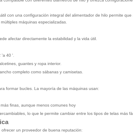
 compatible con diferentes diámetros de hilo y ofrezca configuracione
sátil con una configuración integral del alimentador de hilo permite qu
 múltiples máquinas especializadas.
de afectar directamente la estabilidad y la vida útil.
'a 40 '.
etines, guantes y ropa interior.
e ancho completo como sábanas y camisetas.
ra formar bucles. La mayoría de las máquinas usan:
s más finas, aunque menos comunes hoy
cambiables, lo que le permite cambiar entre los tipos de telas más fá
ica
be ofrecer un proveedor de buena reputación: