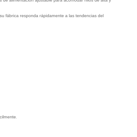
s de alimentación ajustable para acomodar hilos de alta y
e su fábrica responda rápidamente a las tendencias del
cilmente.