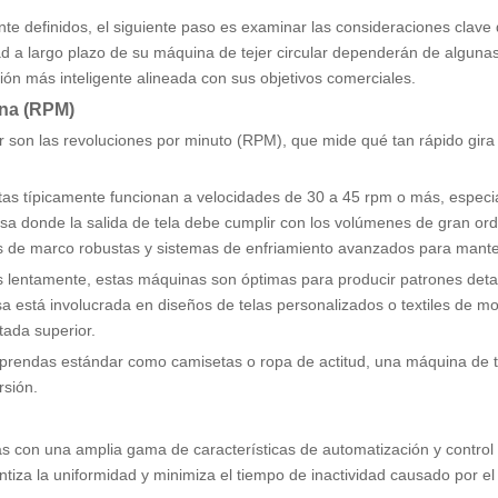
nte definidos, el siguiente paso es examinar las consideraciones clav
ilidad a largo plazo de su máquina de tejer circular dependerán de algun
ón más inteligente alineada con sus objetivos comerciales.
ina (RPM)
 son las revoluciones por minuto (RPM), que mide qué tan rápido gira e
stas típicamente funcionan a velocidades de 30 a 45 rpm o más, especia
a donde la salida de tela debe cumplir con los volúmenes de gran ord
 de marco robustas y sistemas de enfriamiento avanzados para mantene
 lentamente, estas máquinas son óptimas para producir patrones detalla
a está involucrada en diseños de telas personalizados o textiles de mo
tada superior.
e prendas estándar como camisetas o ropa de actitud, una máquina de te
rsión.
 con una amplia gama de características de automatización y control q
tiza la uniformidad y minimiza el tiempo de inactividad causado por e