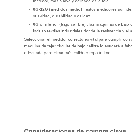
medidor, más suave y delicada es la tela.
8G-12G (medidor medio)
: estos medidores son ide
suavidad, durabilidad y calidez.
6G o inferior (bajo calibre)
: las máquinas de bajo 
incluso textiles industriales donde la resistencia y el
Seleccionar el medidor correcto es vital para cumplir con 
máquina de tejer circular de bajo calibre lo ayudará a fab
adecuada para clima más cálido o ropa íntima.
Consideraciones de compra clave