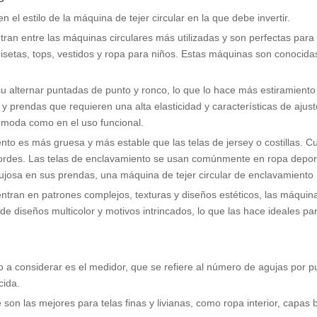
n el estilo de la máquina de tejer circular en la que debe invertir.
tran entre las máquinas circulares más utilizadas y son perfectas para pr
setas, tops, vestidos y ropa para niños. Estas máquinas son conocidas
ca su alternar puntadas de punto y ronco, lo que lo hace más estiramiento
 y prendas que requieren una alta elasticidad y características de ajus
a moda como en el uso funcional.
ento es más gruesa y más estable que las telas de jersey o costillas. 
bordes. Las telas de enclavamiento se usan comúnmente en ropa deporti
 lujosa en sus prendas, una máquina de tejer circular de enclavamiento 
centran en patrones complejos, texturas y diseños estéticos, las máqui
e diseños multicolor y motivos intrincados, lo que las hace ideales pa
tico a considerar es el medidor, que se refiere al número de agujas por 
cida.
e son las mejores para telas finas y livianas, como ropa interior, capa