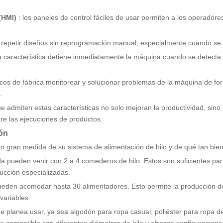
 (HMI)
: los paneles de control fáciles de usar permiten a los operador
ra repetir diseños sin reprogramación manual, especialmente cuando se p
a característica detiene inmediatamente la máquina cuando se detecta u
nicos de fábrica monitorear y solucionar problemas de la máquina de fo
.
e admiten estas características no solo mejoran la productividad, sino
e las ejecuciones de productos.
ión
n gran medida de su sistema de alimentación de hilo y de qué tan bien a
da pueden venir con 2 a 4 comederos de hilo. Estos son suficientes par
ucción especializadas.
ueden acomodar hasta 36 alimentadores. Esto permite la producción de
 variables.
ue planea usar, ya sea algodón para ropa casual, poliéster para ropa 