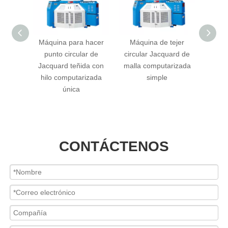
ejer
Máquina para hacer
Máquina de tejer
Máq
ard de
punto circular de
circular Jacquard de
ci
simple
Jacquard teñida con
malla computarizada
(Terry)
hilo computarizada
simple
única
CONTÁCTENOS