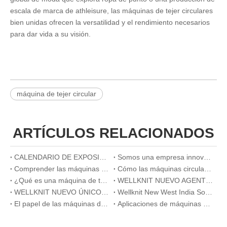
escala de marca de athleisure, las máquinas de tejer circulares
bien unidas ofrecen la versatilidad y el rendimiento necesarios
para dar vida a su visión.
máquina de tejer circular
ARTÍCULOS RELACIONADOS
CALENDARIO DE EXPOSICIONES 2026
Somos una empresa innovadora
Comprender las máquinas de tejer circulares: cómo funcionan y qué hacen
Cómo las máquinas circulares de tejer mejoran la eficiencia en la producción de telas de alto volumen
¿Qué es una máquina de tejer plana? Una guía completa para principiantes
WELLKNIT NUEVO AGENTE ÚNICO EN BANGLADESH
WELLKNIT NUEVO ÚNICO AGENTE DE TURQUÍA
Wellknit New West India Sole Agent
El papel de las máquinas de tejer circulares en la producción de textiles médicos
Aplicaciones de máquinas circulares de tejer en la fabricación textil moderna