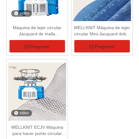
vídeo
Máquina de tejer circular
WELLKNIT Máquina de tejer
Jacquard de malla
circular Mini-Jacquard doble
computarizada simple
profesional de alta calidad de
37 pasos
Preguntar
Preguntar
vídeo
WELLKNIT ECJV Máquina
para hacer punto circular