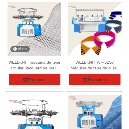
vídeo
WELLKNIT máquina de tejer
WELLKNIT WF-52SJ
circular Jacquard de malla
Máquina de tejer de cuello
computarizada única
computarizada de un solo
profesional de alta calidad
sistema de 52 pulgadas
Preguntar
Preguntar