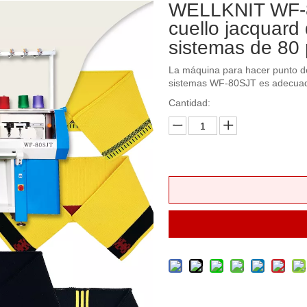
WELLKNIT WF-8
cuello jacquard 
sistemas de 80
La máquina para hacer punto de
sistemas WF-80SJT es adecuada
Cantidad: