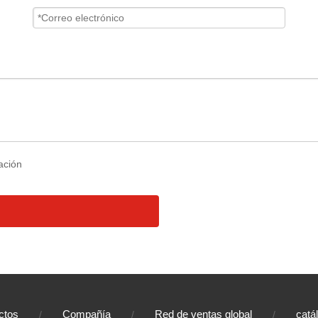
ctos
Compañía
Red de ventas global
catá
/
/
/