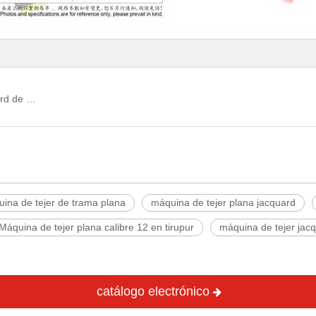
WF-80SJT Máquina de tejer con cuello jacquard de carro simple de tres sistemas.jpg
ina de tejer de trama plana
máquina de tejer plana jacquard
Máquina de tejer plana calibre 12 en tirupur
máquina de tejer jac
catálogo electrónico