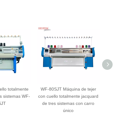
llo totalmente
WF-80SJT Máquina de tejer
WF-80DJT Máqui
es sistemas WF-
con cuello totalmente jacquard
punto de cuell
SJT
de tres sistemas con carro
carro doble co
único