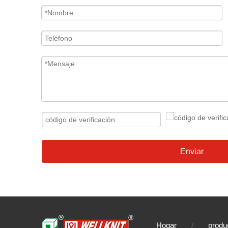
Enviar
Hogar
produ
/