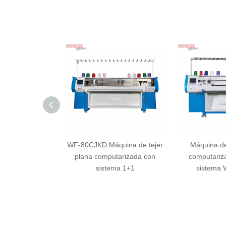
 tejer plana
WF-80CJKD Máquina de tejer
Máquina de
da de sistema
plana computarizada con
computariz
WF-52CJS
sistema 1+1
sistema