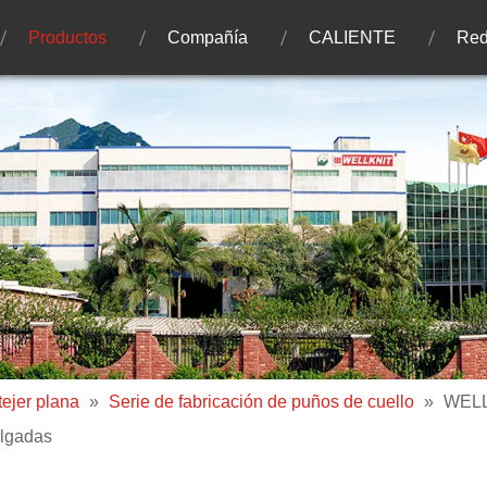
Productos
Compañía
CALIENTE
Red
ejer plana
»
Serie de fabricación de puños de cuello
»
WELL
ulgadas