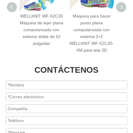
52CJT
WELLKNIT WF-52CJD
Máquina para hacer
WELLK
r plana
Máquina de tejer plana
punto plana
de tres
computarizada con
computarizada con
comput
 52
sistema doble de 52
sistema 2+2
sistem
pulgadas
WELLKNIT WF-52CJD-
a
XM para tela 3D
CONTÁCTENOS