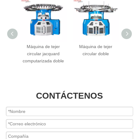
ejer
Máquina de tejer
Máquina de tejer
Máq
rd de 3
circular jacquard
circular doble
ci
 rayas
computarizada doble
felpa
CONTÁCTENOS