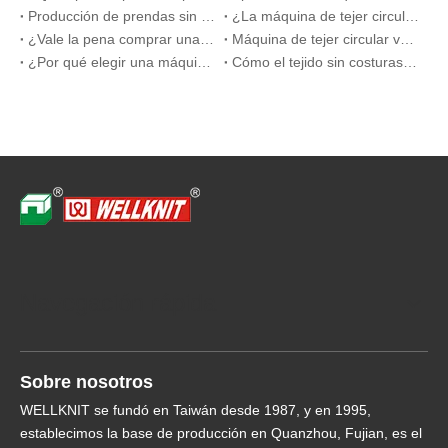
Producción de prendas sin costuras con máquinas de tejer planas
¿La máquina de tejer circular requiere mantenimiento regular?
¿Vale la pena comprar una máquina de tejer circular?
Máquina de tejer circular versus plana: una guía visual de comparación
¿Por qué elegir una máquina de tejer circular para trajes oficiales?
Cómo el tejido sin costuras mejora la transpirabilidad y encajar en la ecológica
Navegación rápida
Sobre nosotros
WELLKNIT se fundó en Taiwán desde 1987, y en 1995,
establecimos la base de producción en Quanzhou, Fujian, es el